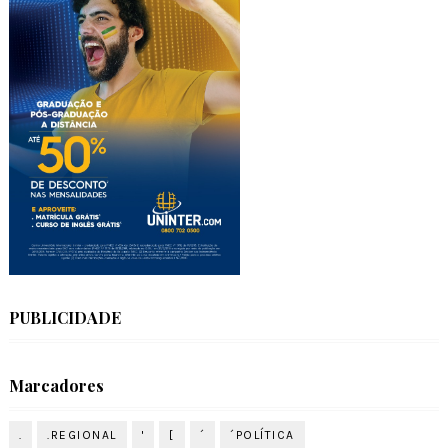
PUBLICIDADE
Marcadores
.
.REGIONAL
'
[
´
´POLÍTICA