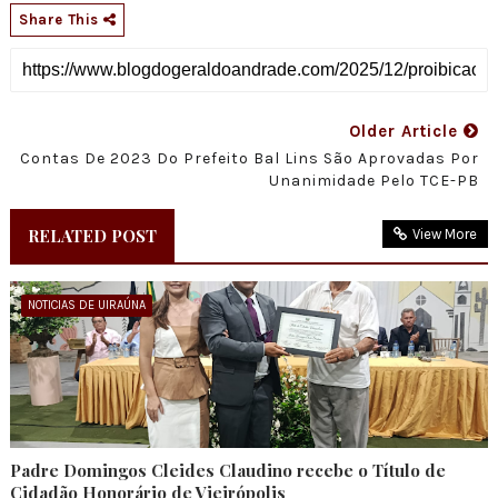
Share This
Older Article
Contas De 2023 Do Prefeito Bal Lins São Aprovadas Por
Unanimidade Pelo TCE-PB
RELATED POST
View More
NOTICIAS DE UIRAÚNA
Padre Domingos Cleides Claudino recebe o Título de
Cidadão Honorário de Vieirópolis