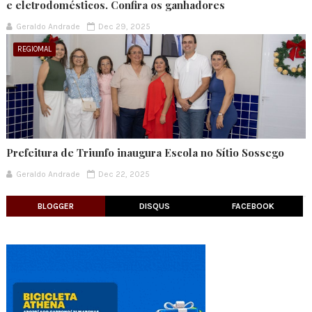
e eletrodomésticos. Confira os ganhadores
Geraldo Andrade
Dec 29, 2025
REGIOMAL
Prefeitura de Triunfo inaugura Escola no Sítio Sossego
Geraldo Andrade
Dec 22, 2025
BLOGGER
DISQUS
FACEBOOK