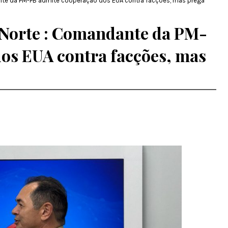
ante da PM-PB admite cooperação dos EUA contra facções, mas prega
v Norte : Comandante da PM-
os EUA contra facções, mas