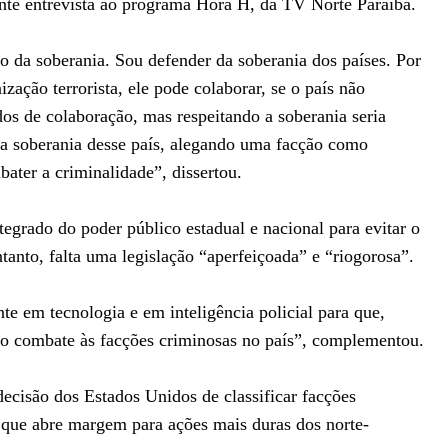
ante entrevista ao programa Hora H, da TV Norte Paraíba.
o da soberania. Sou defender da soberania dos países. Por
zação terrorista, ele pode colaborar, se o país não
os de colaboração, mas respeitando a soberania seria
r a soberania desse país, alegando uma facção como
bater a criminalidade”, dissertou.
egrado do poder público estadual e nacional para evitar o
anto, falta uma legislação “aperfeiçoada” e “riogorosa”.
e em tecnologia e em inteligência policial para que,
r o combate às facções criminosas no país”, complementou.
ecisão dos Estados Unidos de classificar facções
o que abre margem para ações mais duras dos norte-