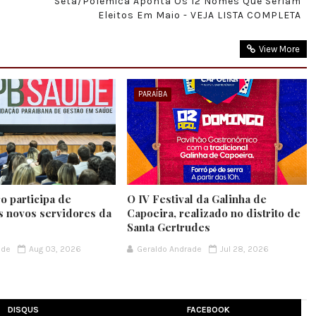
Seta/Polêmica Aponta Os 12 Nomes Que Seriam
Eleitos Em Maio - VEJA LISTA COMPLETA
View More
PARAÍBA
o participa de
O IV Festival da Galinha de
s novos servidores da
Capoeira, realizado no distrito de
Santa Gertrudes
ade
Aug 03, 2026
Geraldo Andrade
Jul 28, 2026
DISQUS
FACEBOOK