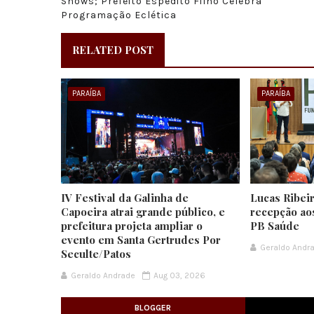
Shows; Prefeito Espedito Filho Celebra
Programação Eclética
RELATED POST
PARAÍBA
PARAÍBA
IV Festival da Galinha de
Lucas Ribeir
Capoeira atrai grande público, e
recepção ao
prefeitura projeta ampliar o
PB Saúde
evento em Santa Gertrudes Por
Geraldo Andr
Seculte/Patos
Geraldo Andrade
Aug 03, 2026
BLOGGER