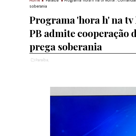
Home
Paraíba
Programa 'hora h' na tv Norte : Comand
soberania
Programa 'hora h' na t
PB admite cooperação d
prega soberania
Paraíba,