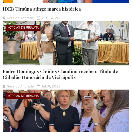
IDEB Uiraúna atinge marca histórica
Geraldo Andrade
Aug 06, 2026
NOTICIAS DE UIRAÚNA
Padre Domingos Cleides Claudino recebe o Título de
Cidadão Honorário de Vieirópolis
Geraldo Andrade
Jul 31, 2026
NOTICIAS DE UIRAÚNA