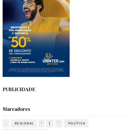
PUBLICIDADE
Marcadores
.
.REGIONAL
'
[
´
´POLÍTICA