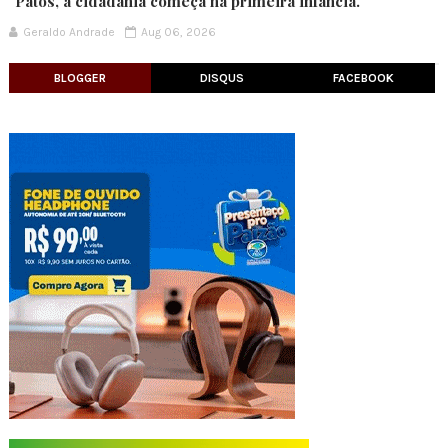
"Patos, a cidadania começa na primeira infância."
Geraldo Andrade
Aug 06, 2026
BLOGGER
DISQUS
FACEBOOK