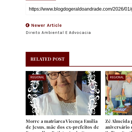
Newer Article
Direito Ambiental E Advocacia
RELATED POST
REGIONAL
REGIONAL
Morre a matriarca Vicença Emília
Zé Almeida 
de Jesus, mãe dos ex-prefeitos de
aniversário 