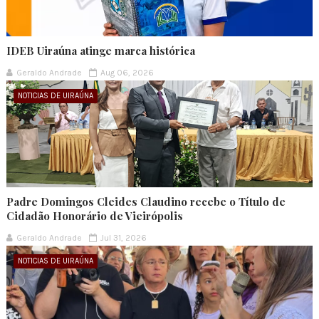
IDEB Uiraúna atinge marca histórica
Geraldo Andrade
Aug 06, 2026
NOTICIAS DE UIRAÚNA
Padre Domingos Cleides Claudino recebe o Título de
Cidadão Honorário de Vieirópolis
Geraldo Andrade
Jul 31, 2026
NOTICIAS DE UIRAÚNA