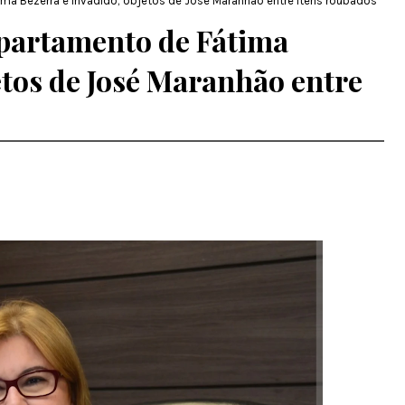
ma Bezerra é invadido; objetos de José Maranhão entre itens roubados
artamento de Fátima
etos de José Maranhão entre