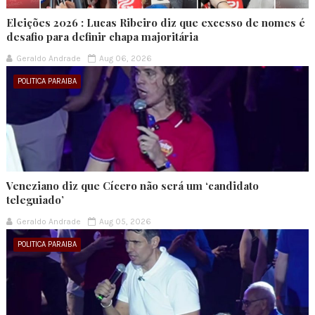
Eleições 2026 : Lucas Ribeiro diz que excesso de nomes é
desafio para definir chapa majoritária
Geraldo Andrade
Aug 06, 2026
POLITICA PARAIBA
Veneziano diz que Cícero não será um ‘candidato
teleguiado’
Geraldo Andrade
Aug 05, 2026
POLITICA PARAIBA