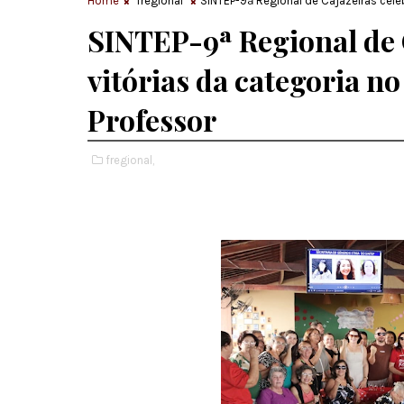
Home
fregional
SINTEP-9ª Regional de Cajazeiras celeb
SINTEP-9ª Regional de C
vitórias da categoria no
Professor
fregional,