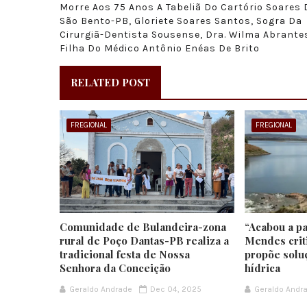
Morre Aos 75 Anos A Tabeliã Do Cartório Soares 
São Bento-PB, Gloriete Soares Santos, Sogra Da
Cirurgiã-Dentista Sousense, Dra. Wilma Abrante
Filha Do Médico Antônio Enéas De Brito
RELATED POST
FREGIONAL
FREGIONAL
Comunidade de Bulandeira-zona
“Acabou a pa
rural de Poço Dantas-PB realiza a
Mendes crit
tradicional festa de Nossa
propõe solu
Senhora da Conceição
hídrica
Geraldo Andrade
Dec 04, 2025
Geraldo Andr