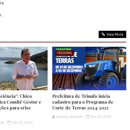
De
s,
View More
FREGIONAL
ciência”: Chico
Prefeitura de Triunfo inicia
ica Comitê Gestor e
cadastro para o Programa de
ções para crise
Corte de Terras 2024/2025
Geraldo Andrade
Nov 27, 2025
ade
Nov 27, 2025