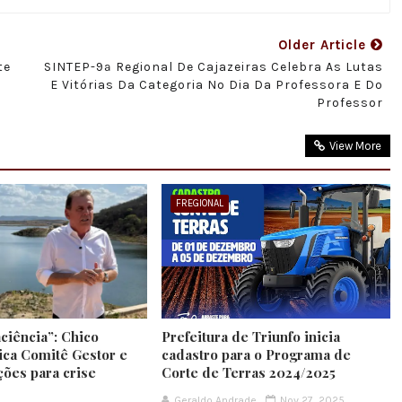
Older Article
te
SINTEP-9ª Regional De Cajazeiras Celebra As Lutas
E Vitórias Da Categoria No Dia Da Professora E Do
Professor
View More
FREGIONAL
ciência”: Chico
Prefeitura de Triunfo inicia
ica Comitê Gestor e
cadastro para o Programa de
ções para crise
Corte de Terras 2024/2025
Geraldo Andrade
Nov 27, 2025