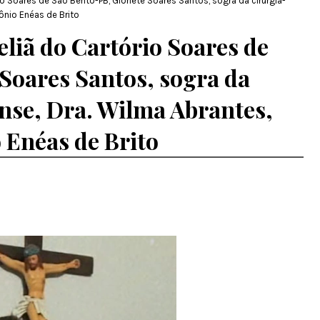
o Soares de São Bento-PB, Gloriete Soares Santos, sogra da cirurgiã-
ônio Enéas de Brito
eliã do Cartório Soares de
Soares Santos, sogra da
ense, Dra. Wilma Abrantes,
 Enéas de Brito