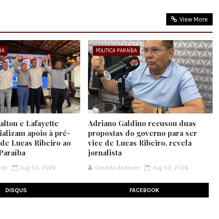
View More
BA
POLITICA PARAÍBA
lton e Lafayette
Adriano Galdino recusou duas
ializam apoio à pré-
propostas do governo para ser
 de Lucas Ribeiro ao
vice de Lucas Ribeiro, revela
Paraíba
jornalista
ade
Aug 03, 2026
Geraldo Andrade
Aug 03, 2026
DISQUS
FACEBOOK