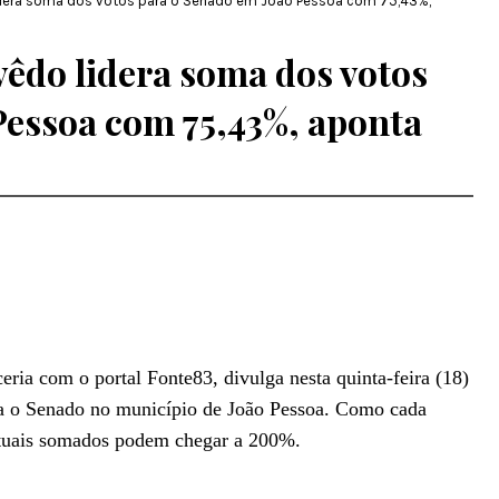
idera soma dos votos para o Senado em João Pessoa com 75,43%,
evêdo lidera soma dos votos
Pessoa com 75,43%, aponta
eria com o portal Fonte83, divulga nesta quinta-feira (18)
ra o Senado no município de João Pessoa. Como cada
entuais somados podem chegar a 200%.