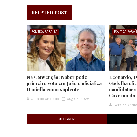
RELATED POST
POLITICA PARAÍBA
POLITICA PARAÍ
Na Convenção: Nabor pede
Leonardo, Da
primeiro voto em João e oficializa
Gadelha ofic
Daniella como suplente
candidatura
Governo da 
Geraldo Andrade
Aug 05, 2026
Geraldo Andr
BLOGGER