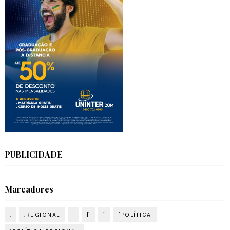
PUBLICIDADE
Marcadores
.
.REGIONAL
'
[
´
´POLÍTICA