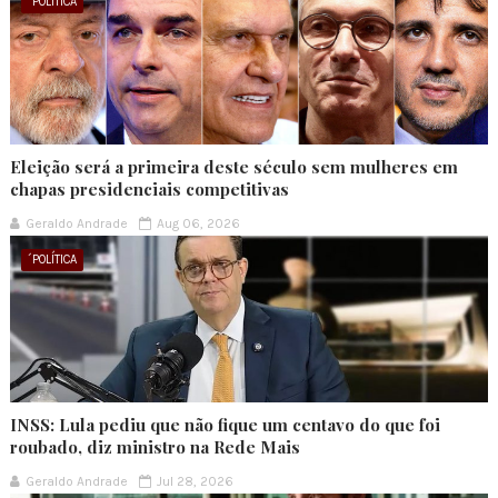
´POLÍTICA
Eleição será a primeira deste século sem mulheres em
chapas presidenciais competitivas
Geraldo Andrade
Aug 06, 2026
´POLÍTICA
INSS: Lula pediu que não fique um centavo do que foi
roubado, diz ministro na Rede Mais
Geraldo Andrade
Jul 28, 2026