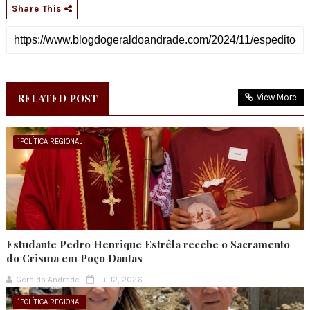
Share This
RELATED POST
View More
´POLÍTICA REGIONAL
Estudante Pedro Henrique Estrêla recebe o Sacramento
do Crisma em Poço Dantas
Geraldo Andrade
Jul 12, 2026
´POLÍTICA REGIONAL