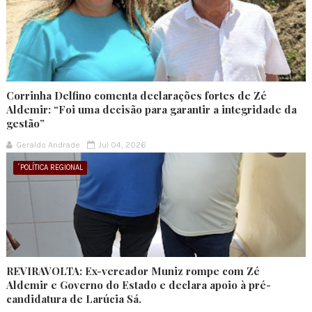
Corrinha Delfino comenta declarações fortes de Zé
Aldemir: “Foi uma decisão para garantir a integridade da
gestão”
Geraldo Andrade
Jul 04, 2026
´POLÍTICA REGIONAL
REVIRAVOLTA: Ex-vereador Muniz rompe com Zé
Aldemir e Governo do Estado e declara apoio à pré-
candidatura de Larúcia Sá.