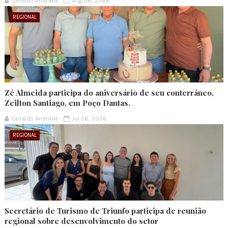
Geraldo Andrade
Aug 06, 2026
REGIONAL
Zé Almeida participa do aniversário de seu conterrâneo,
Zeilton Santiago, em Poço Dantas.
Geraldo Andrade
Jul 26, 2026
REGIONAL
Secretário de Turismo de Triunfo participa de reunião
regional sobre desenvolvimento do setor