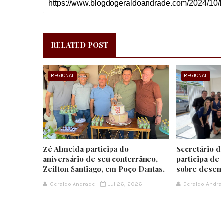
RELATED POST
REGIONAL
REGIONAL
Zé Almeida participa do
Secretário 
aniversário de seu conterrâneo,
participa de
Zeilton Santiago, em Poço Dantas.
sobre desen
Geraldo Andrade
Jul 26, 2026
Geraldo Andr