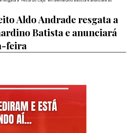
e resgata a “Festa do Caju” em Bernardino Batista e anunciará as
eito Aldo Andrade resgata a
ardino Batista e anunciará
a-feira