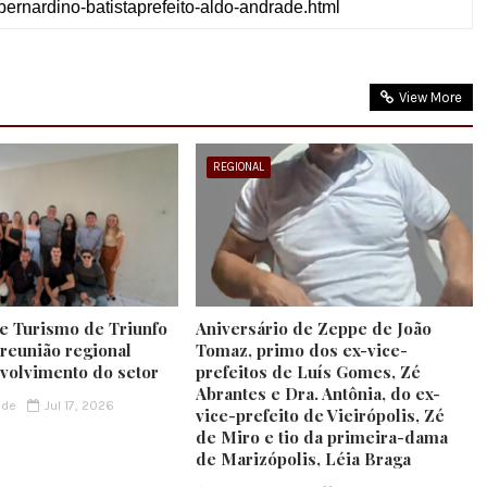
View More
REGIONAL
de Turismo de Triunfo
Aniversário de Zeppe de João
 reunião regional
Tomaz, primo dos ex-vice-
volvimento do setor
prefeitos de Luís Gomes, Zé
Abrantes e Dra. Antônia, do ex-
ade
Jul 17, 2026
vice-prefeito de Vieirópolis, Zé
de Miro e tio da primeira-dama
de Marizópolis, Léia Braga