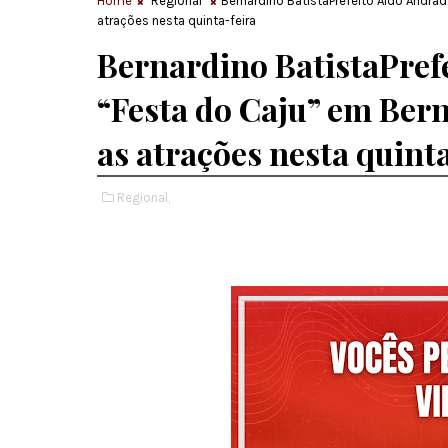
Home
Regional
Bernardino BatistaPrefeito Aldo Andrad
atrações nesta quinta-feira
Bernardino BatistaPref
“Festa do Caju” em Bern
as atrações nesta quint
Regional,