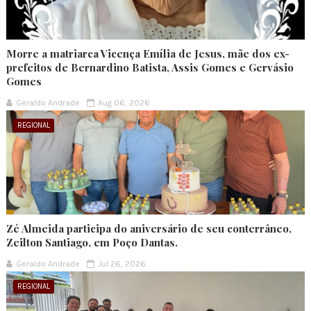
Morre a matriarca Vicença Emília de Jesus, mãe dos ex-
prefeitos de Bernardino Batista, Assis Gomes e Gervásio
Gomes
Geraldo Andrade
Aug 06, 2026
REGIONAL
Zé Almeida participa do aniversário de seu conterrâneo,
Zeilton Santiago, em Poço Dantas.
Geraldo Andrade
Jul 26, 2026
REGIONAL