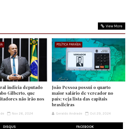
View More
BA
POLÍTICA PARAÍBA
ral indicia deputado
João Pessoa possui o quarto
abo Gilberto, que
maior salário de vereador no
itadores não irão nos
país; veja lista das capitais
brasileiras
ade
Nov 26, 2024
Geraldo Andrade
Oct 29, 2024
DISQUS
FACEBOOK