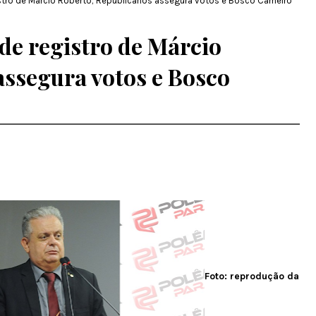
tro de Márcio Roberto; Republicanos assegura votos e Bosco Carneiro
de registro de Márcio
assegura votos e Bosco
Foto: reprodução da