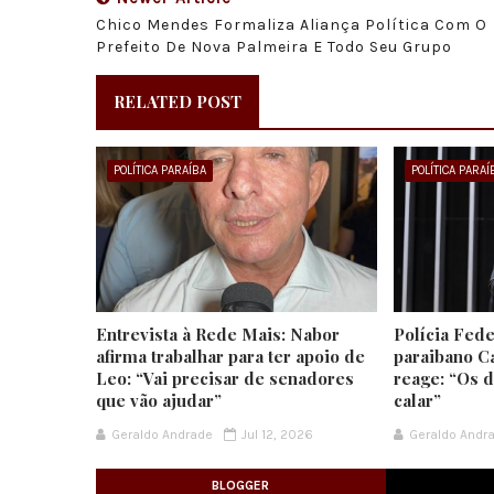
Chico Mendes Formaliza Aliança Política Com O
Prefeito De Nova Palmeira E Todo Seu Grupo
RELATED POST
POLÍTICA PARAÍBA
POLÍTICA PARAÍ
Entrevista à Rede Mais: Nabor
Polícia Fede
afirma trabalhar para ter apoio de
paraibano C
Leo: “Vai precisar de senadores
reage: “Os d
que vão ajudar”
calar”
Geraldo Andrade
Jul 12, 2026
Geraldo Andr
BLOGGER