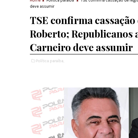
Home
Política paraíba
TSE confirma cassação de regis
deve assumir
TSE confirma cassação 
Roberto; Republicanos 
Carneiro deve assumir
Política paraíba,