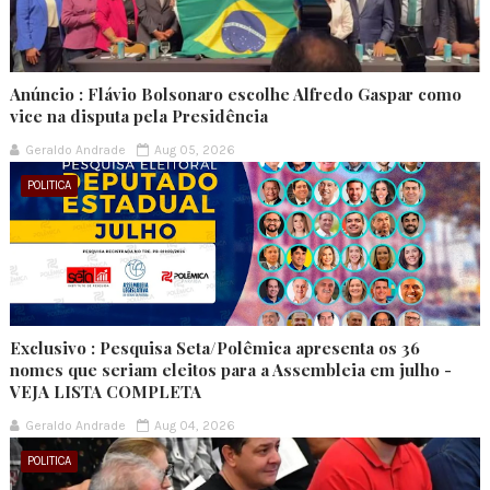
Anúncio : Flávio Bolsonaro escolhe Alfredo Gaspar como
vice na disputa pela Presidência
Geraldo Andrade
Aug 05, 2026
POLITICA
Exclusivo : Pesquisa Seta/Polêmica apresenta os 36
nomes que seriam eleitos para a Assembleia em julho -
VEJA LISTA COMPLETA
Geraldo Andrade
Aug 04, 2026
POLITICA