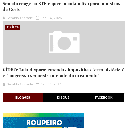
Senado reage ao STF e quer mandato fixo para ministros
da Corte
Geraldo Andrade
Dec 06, 2025
POLÍTICA
VÍDEO: Lula dispara: emendas impositivas ‘erro histórico’
e Congresso sequestra metade do orçamento”
Geraldo Andrade
Dec 04, 2025
BLOGGER
DISQUS
FACEBOOK