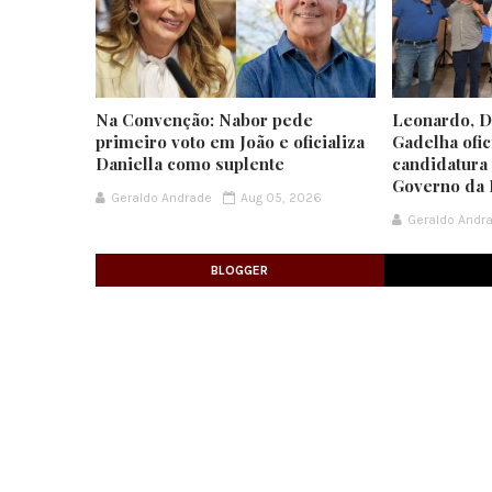
Na Convenção: Nabor pede
Leonardo, Da
primeiro voto em João e oficializa
Gadelha ofic
Daniella como suplente
candidatura
Governo da 
Geraldo Andrade
Aug 05, 2026
Geraldo Andr
BLOGGER