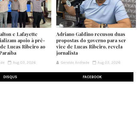
lton e Lafayette
Adriano Galdino recusou duas
ializam apoio à pré-
propostas do governo para ser
 de Lucas Ribeiro ao
vice de Lucas Ribeiro, revela
Paraíba
jornalista
ade
Aug 03, 2026
Geraldo Andrade
Aug 03, 2026
DISQUS
FACEBOOK