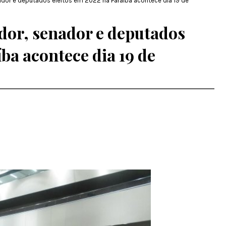
dor e deputados eleitos em 2022 na Paraíba acontece dia 19 de
dor, senador e deputados
íba acontece dia 19 de