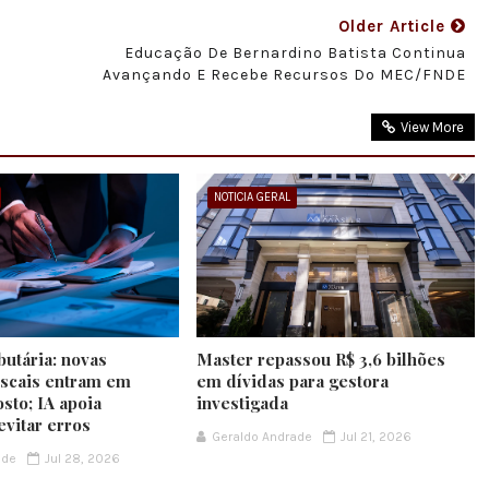
Older Article
Educação De Bernardino Batista Continua
Avançando E Recebe Recursos Do MEC/FNDE
View More
NOTICIA GERAL
butária: novas
Master repassou R$ 3,6 bilhões
iscais entram em
em dívidas para gestora
sto; IA apoia
investigada
evitar erros
Geraldo Andrade
Jul 21, 2026
ade
Jul 28, 2026