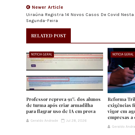
Newer Article
Uiraúna Registra 14 Novos Casos De Covid Nesta
Segunda-Feira
RELATED POST
NOTICIA GERAL
NOTICIA GERAL
Professor reprova 91% dos alunos
Reforma Tri
de turma após criar armadilha
exigências f
para flagrar uso de IA em prova
vigor em ago
empresas a 
Geraldo Andrade
Jul 28, 2026
Geraldo Andr