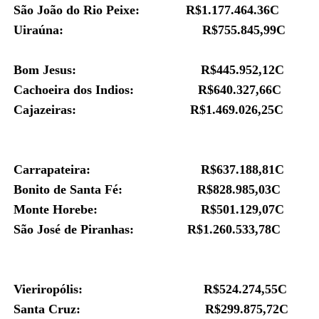
São João do Rio Peixe: R$1.177.464.36C
Uiraúna: R$755.845,99C
Bom Jesus: R$
445.952,12C
Cachoeira dos Indios: R$
640.327,66C
Cajazeiras: R$
1.469.026,25C
Carrapateira: R$
637.188,81C
Bonito de Santa Fé: R$
828.985,03C
Monte Horebe: R$
501.129,07C
São José de Piranhas: R$
1.260.533,78C
Vieriropólis: R$
524.274,55C
Santa Cruz: R$
299.875,72C