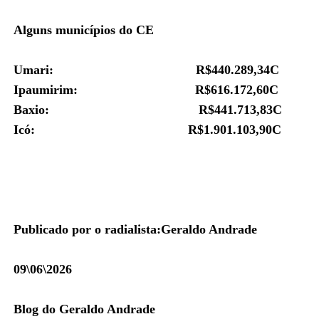
Alguns municípios do CE
Umari:
R$
440.289,34C
Ipaumirim: R$
616.172,60C
Baxio: R$
441.713,83C
Icó: R$
1.901.103,90C
Publicado por o radialista:Geraldo Andrade
09\06\2026
Blog do Geraldo Andrade