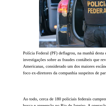
Polícia Federal (PF) deflagrou, na manhã desta 
investigações sobre as fraudes contábeis que 
Americanas, considerado um dos maiores escând
foco ex-diretores da companhia suspeitos de pa
Ao todo, cerca de 180 policiais federais cumpr
busca e apreensão no Rio de Janeiro. A operaçã