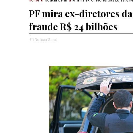
Home
Noticia Geral
PF mira ex-diretores das Lojas Ame
PF mira ex-diretores d
fraude R$ 24 bilhões
Noticia Geral,