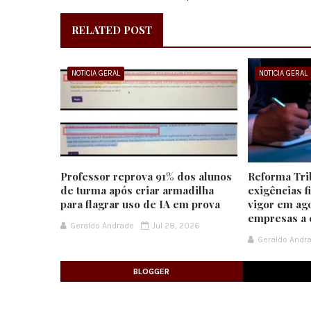
RELATED POST
NOTICIA GERAL
NOTICIA GERAL
Professor reprova 91% dos alunos
Reforma Tri
de turma após criar armadilha
exigências f
para flagrar uso de IA em prova
vigor em ago
empresas a 
Geraldo Andrade
Jul 28, 2026
Geraldo Andr
BLOGGER