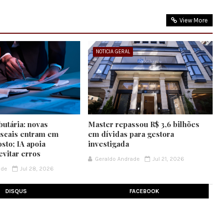
View More
NOTICIA GERAL
butária: novas
Master repassou R$ 3,6 bilhões
iscais entram em
em dívidas para gestora
sto; IA apoia
investigada
evitar erros
Geraldo Andrade
Jul 21, 2026
ade
Jul 28, 2026
DISQUS
FACEBOOK