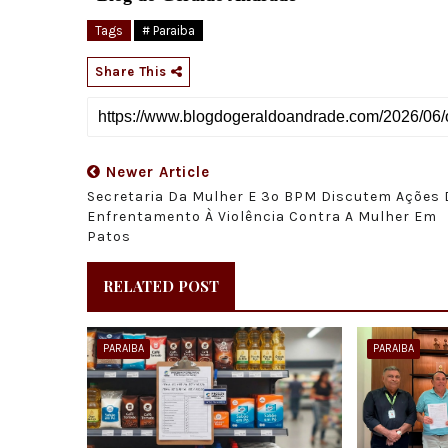
Tags
# Paraiba
Share This
Newer Article
Secretaria Da Mulher E 3º BPM Discutem Ações 
Enfrentamento À Violência Contra A Mulher Em
Patos
RELATED POST
PARAIBA
PARAIBA