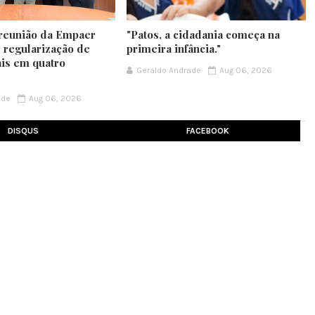
 reunião da Empaer
"Patos, a cidadania começa na
r regularização de
primeira infância."
ais em quatro
Geraldo Andrade
Aug 06, 2026
ade
Aug 06, 2026
DISQUS
FACEBOOK