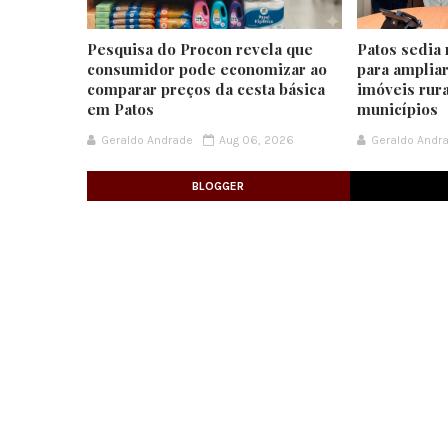
Pesquisa do Procon revela que
Patos sedia
consumidor pode economizar ao
para amplia
comparar preços da cesta básica
imóveis rur
em Patos
municípios
Geraldo Andrade
Aug 06, 2026
Geraldo Andr
BLOGGER