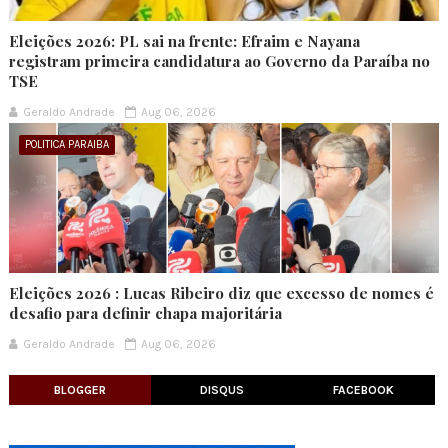
Eleições 2026: PL sai na frente: Efraim e Nayana
registram primeira candidatura ao Governo da Paraíba no
TSE
Geraldo Andrade
Aug 06, 2026
POLITICA PARAIBA
Eleições 2026 : Lucas Ribeiro diz que excesso de nomes é
desafio para definir chapa majoritária
Geraldo Andrade
Aug 06, 2026
BLOGGER
DISQUS
FACEBOOK