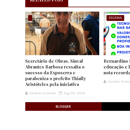
.
.REGIONAL
Secretário de Obras, Sinval
Bernardino 
Abrantes Barbosa ressalta o
educação e 
sucesso da Exposerra e
nota record
parabeniza o prefeito Thially
Geraldo Andr
Aristóteles pela iniciativa
Geraldo Andrade
Aug 06, 2026
BLOGGER