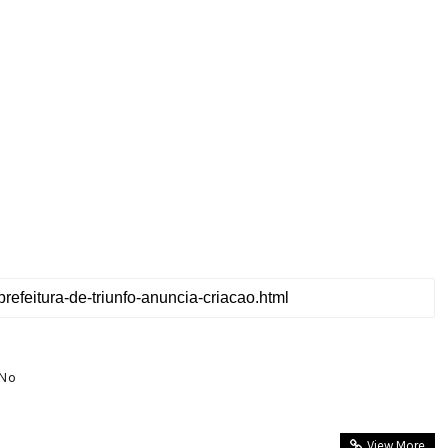
 No
View More