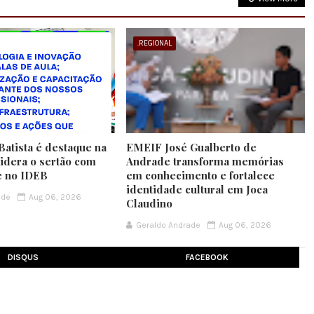
.REGIONAL
Batista é destaque na
EMEIF José Gualberto de
lidera o sertão com
Andrade transforma memórias
e no IDEB
em conhecimento e fortalece
identidade cultural em Joca
ade
Aug 06, 2026
Claudino
Geraldo Andrade
Aug 06, 2026
DISQUS
FACEBOOK