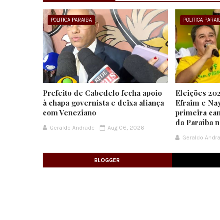
POLITICA PARAIBA
POLITICA PARAI
Prefeito de Cabedelo fecha apoio
Eleições 202
à chapa governista e deixa aliança
Efraim e Na
com Veneziano
primeira ca
da Paraíba 
Geraldo Andrade
Aug 06, 2026
Geraldo Andr
BLOGGER