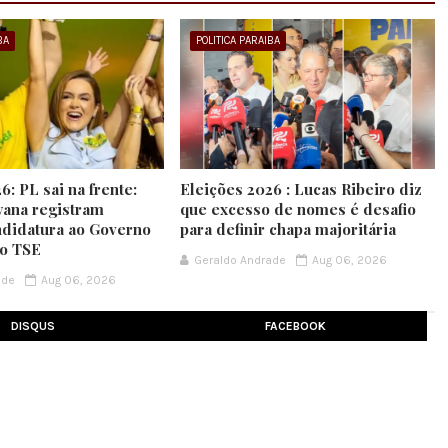
BA
POLITICA PARAIBA
6: PL sai na frente:
Eleições 2026 : Lucas Ribeiro diz
yana registram
que excesso de nomes é desafio
ndidatura ao Governo
para definir chapa majoritária
no TSE
Geraldo Andrade
Aug 06, 2026
ade
Aug 06, 2026
DISQUS
FACEBOOK