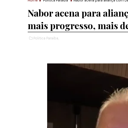
Home
Politica Paraiba
Nabor acena para aliança com Lé
Nabor acena para alian
mais progresso, mais d
Politica Paraiba,