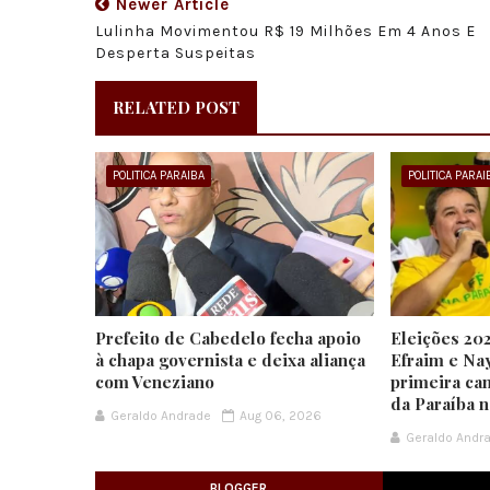
Newer Article
Lulinha Movimentou R$ 19 Milhões Em 4 Anos E
Desperta Suspeitas
RELATED POST
POLITICA PARAIBA
POLITICA PARAI
Prefeito de Cabedelo fecha apoio
Eleições 202
à chapa governista e deixa aliança
Efraim e Na
com Veneziano
primeira ca
da Paraíba 
Geraldo Andrade
Aug 06, 2026
Geraldo Andr
BLOGGER