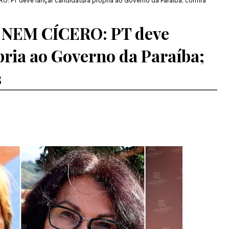
O: PT deve lançar candidatura própria ao Governo da Paraíba; confira
 NEM CÍCERO: PT deve
pria ao Governo da Paraíba;
s