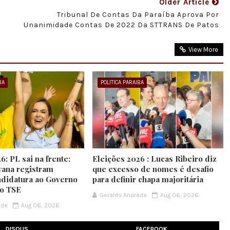
Older Article
Tribunal De Contas Da Paraíba Aprova Por
Unanimidade Contas De 2022 Da STTRANS De Patos
View More
BA
POLITICA PARAIBA
6: PL sai na frente:
Eleições 2026 : Lucas Ribeiro diz
yana registram
que excesso de nomes é desafio
ndidatura ao Governo
para definir chapa majoritária
no TSE
Geraldo Andrade
Aug 06, 2026
ade
Aug 06, 2026
DISQUS
FACEBOOK