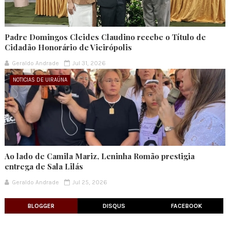
Padre Domingos Cleides Claudino recebe o Título de
Cidadão Honorário de Vieirópolis
Geraldo Andrade
Jul 31, 2026
NOTICIAS DE UIRAÚNA
Ao lado de Camila Mariz, Leninha Romão prestigia
entrega de Sala Lilás
Geraldo Andrade
Jul 25, 2026
BLOGGER
DISQUS
FACEBOOK