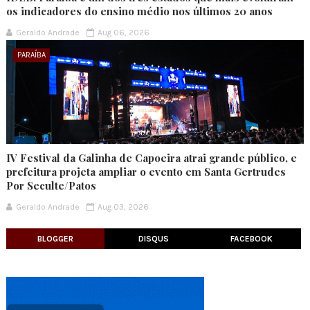
os indicadores do ensino médio nos últimos 20 anos
Geraldo Andrade
Aug 06, 2026
PARAÍBA
IV Festival da Galinha de Capoeira atrai grande público, e
prefeitura projeta ampliar o evento em Santa Gertrudes
Por Seculte/Patos
Geraldo Andrade
Aug 03, 2026
BLOGGER
DISQUS
FACEBOOK