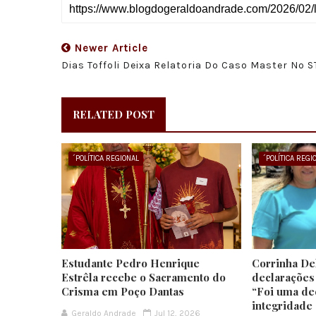
Newer Article
Dias Toffoli Deixa Relatoria Do Caso Master No S
RELATED POST
´POLÍTICA REGIONAL
´POLÍTICA REGI
Estudante Pedro Henrique
Corrinha De
Estrêla recebe o Sacramento do
declarações
Crisma em Poço Dantas
“Foi uma dec
integridade
Geraldo Andrade
Jul 12, 2026