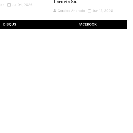
Larúcia Sá.
ade
Jul 04, 2026
Geraldo Andrade
Jun 12, 2026
DISQUS
FACEBOOK