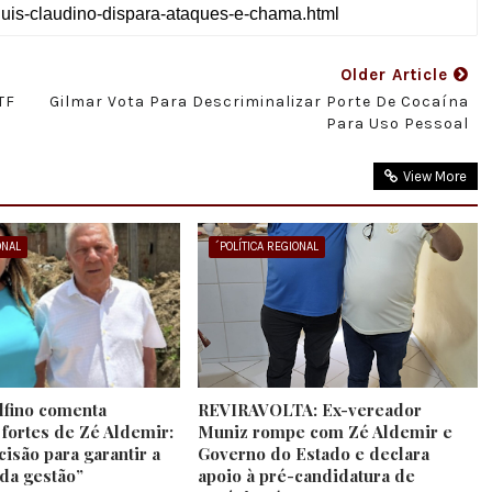
Older Article
TF
Gilmar Vota Para Descriminalizar Porte De Cocaína
Para Uso Pessoal
View More
ONAL
´POLÍTICA REGIONAL
lfino comenta
REVIRAVOLTA: Ex-vereador
 fortes de Zé Aldemir:
Muniz rompe com Zé Aldemir e
isão para garantir a
Governo do Estado e declara
 da gestão”
apoio à pré-candidatura de