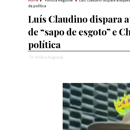
Home
´Política Regional
Luís Claudino dispara ataque
da política
Luís Claudino dispara 
de “sapo de esgoto” e 
política
´Política Regional,