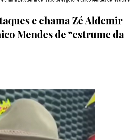
s e chama Zé Aldemir de “sapo de esgoto” e Chico Mendes de “estrume
ataques e chama Zé Aldemir
Chico Mendes de “estrume da