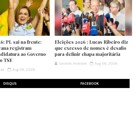
6: PL sai na frente:
Eleições 2026 : Lucas Ribeiro diz
yana registram
que excesso de nomes é desafio
ndidatura ao Governo
para definir chapa majoritária
no TSE
Geraldo Andrade
Aug 06, 2026
ade
Aug 06, 2026
DISQUS
FACEBOOK