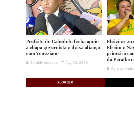
Prefeito de Cabedelo fecha apoio
Eleições 202
à chapa governista e deixa aliança
Efraim e Na
com Veneziano
primeira ca
da Paraíba 
Geraldo Andrade
Aug 06, 2026
Geraldo Andr
BLOGGER