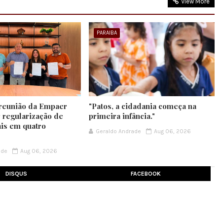
View More
PARAIBA
 reunião da Empaer
"Patos, a cidadania começa na
r regularização de
primeira infância."
ais em quatro
Geraldo Andrade
Aug 06, 2026
ade
Aug 06, 2026
DISQUS
FACEBOOK