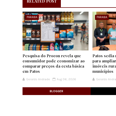
RELATED POST
PARAIBA
PARAIBA
Pesquisa do Procon revela que
Patos sedia
consumidor pode economizar ao
para amplia
comparar preços da cesta básica
imóveis rur
em Patos
municípios
Geraldo Andrade
Aug 06, 2026
Geraldo Andr
BLOGGER