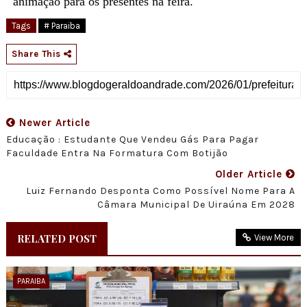
animação para os presentes na feira.
Tags
# Paraiba
Share This
Newer Article
Educação : Estudante Que Vendeu Gás Para Pagar
Faculdade Entra Na Formatura Com Botijão
Older Article
Luiz Fernando Desponta Como Possível Nome Para A
Câmara Municipal De Uiraúna Em 2028
RELATED POST
View More
PARAIBA