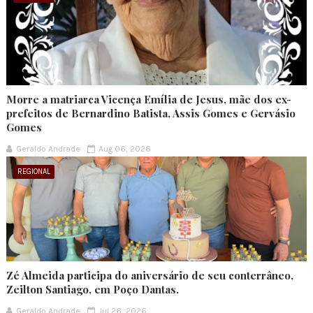
Morre a matriarca Vicença Emília de Jesus, mãe dos ex-
prefeitos de Bernardino Batista, Assis Gomes e Gervásio
Gomes
Geraldo Andrade
Aug 06, 2026
REGIONAL
Zé Almeida participa do aniversário de seu conterrâneo,
Zeilton Santiago, em Poço Dantas.
Geraldo Andrade
Jul 26, 2026