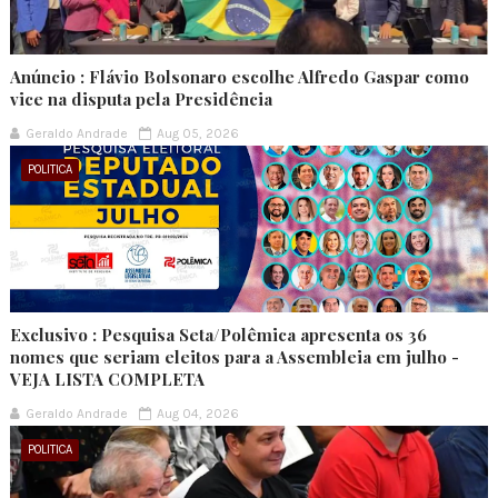
Anúncio : Flávio Bolsonaro escolhe Alfredo Gaspar como
vice na disputa pela Presidência
Geraldo Andrade
Aug 05, 2026
POLITICA
Exclusivo : Pesquisa Seta/Polêmica apresenta os 36
nomes que seriam eleitos para a Assembleia em julho -
VEJA LISTA COMPLETA
Geraldo Andrade
Aug 04, 2026
POLITICA