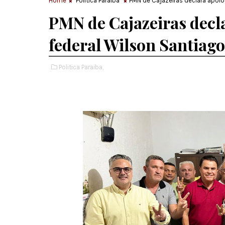
Home
Politica Paraiba
PMN de Cajazeiras declara apoio
PMN de Cajazeiras decl
federal Wilson Santiago
Politica Paraiba,