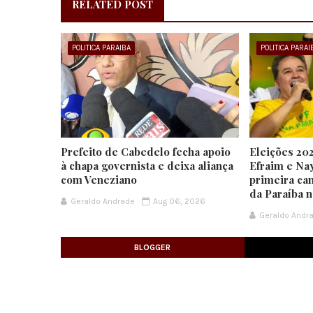
RELATED POST
POLITICA PARAIBA
POLITICA PARAI
Prefeito de Cabedelo fecha apoio
Eleições 202
à chapa governista e deixa aliança
Efraim e Na
com Veneziano
primeira ca
da Paraíba 
Geraldo Andrade
Aug 06, 2026
Geraldo Andr
BLOGGER