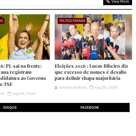
View More
BA
POLITICA PARAIBA
6: PL sai na frente:
Eleições 2026 : Lucas Ribeiro diz
yana registram
que excesso de nomes é desafio
ndidatura ao Governo
para definir chapa majoritária
no TSE
Geraldo Andrade
Aug 06, 2026
ade
Aug 06, 2026
DISQUS
FACEBOOK