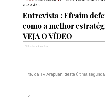
Home
Politica Paraíba
Entrevista : Efraim defende chap
VEJA O VÍDEO
Entrevista : Efraim def
como a melhor estratégi
VEJA O VÍDEO
Politica Paraíba,
te, da TV Arapuan, desta última segunda