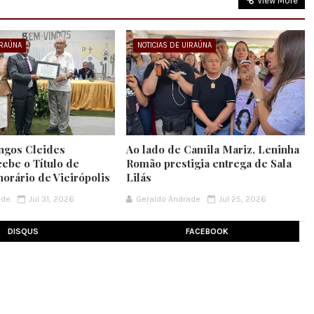
View More
IRAÚNA
NOTICIAS DE UIRAÚNA
ngos Cleides
Ao lado de Camila Mariz, Leninha
cebe o Título de
Romão prestigia entrega de Sala
orário de Vieirópolis
Lilás
ade
Jul 31, 2026
Geraldo Andrade
Jul 25, 2026
DISQUS
FACEBOOK