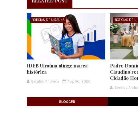
RELATED POST
NOTICIAS DE UIRAÚNA
NOTICIAS DE U
IDEB Uiraúna atinge marca
Padre Domi
histórica
Claudino re
Cidadão Hon
Geraldo Andrade
Aug 06, 2026
Geraldo Andr
BLOGGER