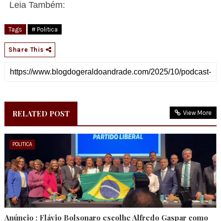
Leia Também:
Tags
# Politica
Share This
RELATED POST
View More
POLITICA
Anúncio : Flávio Bolsonaro escolhe Alfredo Gaspar como