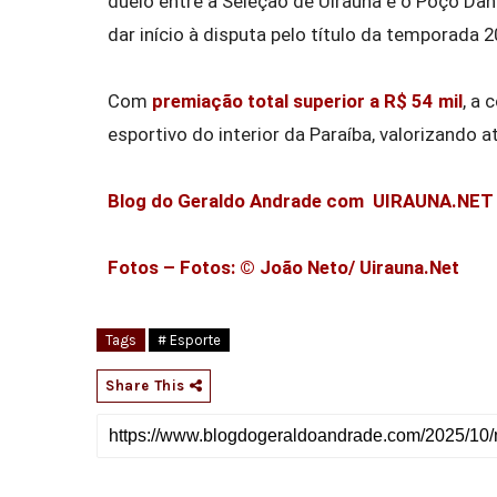
duelo entre a Seleção de Uiraúna e o Poço Da
dar início à disputa pelo título da temporada 2
Com
premiação total superior a R$ 54 mil
, a
esportivo do interior da Paraíba, valorizando 
Blog do Geraldo Andrade com UIRAUNA.NE
Fotos – Fotos: © João Neto/ Uirauna.Net
Tags
# Esporte
Share This