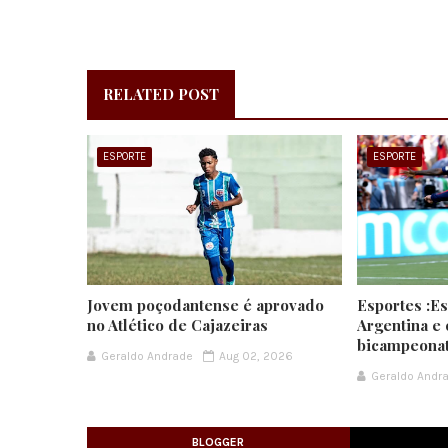
RELATED POST
ESPORTE
ESPORTE
Jovem poçodantense é aprovado
Esportes :E
no Atlético de Cajazeiras
Argentina e 
bicampeona
Geraldo Andrade
Aug 02, 2026
Geraldo Andr
BLOGGER