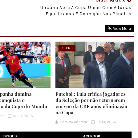
Older Article
Uiraúna Abre A Copa União Com Vitórias
Equilibradas E Definição Nos Pênaltis
View More
ESPORTE
spanha domina
Futebol : Lula critica jogadores
conquista o
da Seleção por não retornarem
to da Copa do Mundo
em voo da CBF após eliminação
na Copa
ade
Jul 19, 2026
Geraldo Andrade
Jul 13, 2026
DISQUS
FACEBOOK