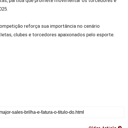
ntas, partida que promete movimentar os torcedores e
025.
 competição reforça sua importância no cenário
atletas, clubes e torcedores apaixonados pelo esporte.
T