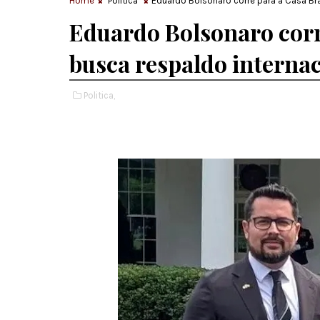
Home
Politica
Eduardo Bolsonaro corre para a Casa Br
Eduardo Bolsonaro corr
busca respaldo interna
Politica,