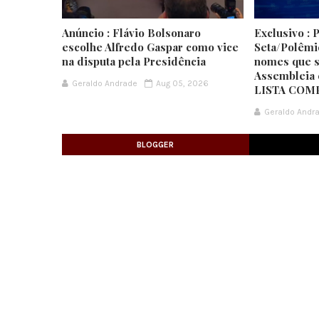
Anúncio : Flávio Bolsonaro
Exclusivo : 
escolhe Alfredo Gaspar como vice
Seta/Polêmi
na disputa pela Presidência
nomes que s
Assembleia 
Geraldo Andrade
Aug 05, 2026
LISTA COM
Geraldo Andr
BLOGGER