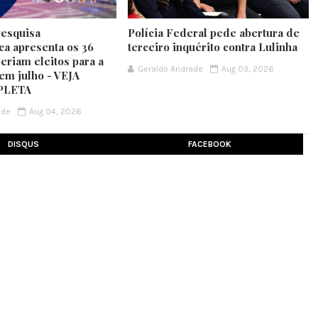
Pesquisa
Polícia Federal pede abertura de
ca apresenta os 36
terceiro inquérito contra Lulinha
eriam eleitos para a
Geraldo Andrade
Aug 03, 2026
em julho - VEJA
PLETA
ade
Aug 04, 2026
DISQUS
FACEBOOK