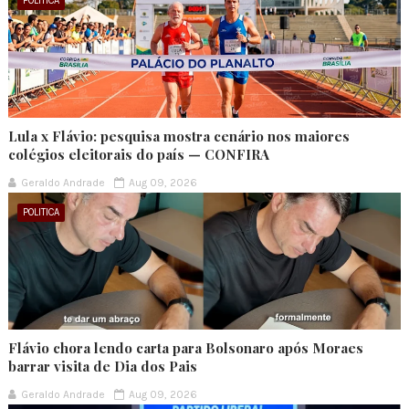
POLITICA
Lula x Flávio: pesquisa mostra cenário nos maiores
colégios eleitorais do país — CONFIRA
Geraldo Andrade
Aug 09, 2026
POLITICA
Flávio chora lendo carta para Bolsonaro após Moraes
barrar visita de Dia dos Pais
Geraldo Andrade
Aug 09, 2026