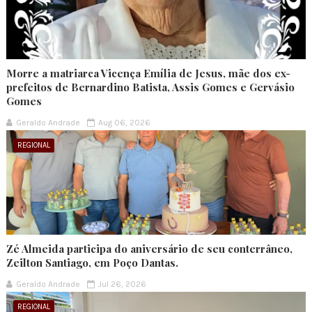
Morre a matriarca Vicença Emília de Jesus, mãe dos ex-
prefeitos de Bernardino Batista, Assis Gomes e Gervásio
Gomes
Geraldo Andrade
Aug 06, 2026
REGIONAL
Zé Almeida participa do aniversário de seu conterrâneo,
Zeilton Santiago, em Poço Dantas.
Geraldo Andrade
Jul 26, 2026
REGIONAL