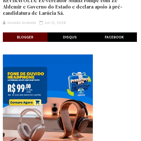
REVIRAVOLTA: Ex-vereador Muniz rompe com Zé
Aldemir e Governo do Estado e declara apoio à pré-
candidatura de Larúcia Sá.
Geraldo Andrade
Jun 12, 2026
BLOGGER
DISQUS
FACEBOOK