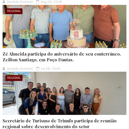
Geraldo Andrade
Aug 06, 2026
REGIONAL
Zé Almeida participa do aniversário de seu conterrâneo,
Zeilton Santiago, em Poço Dantas.
Geraldo Andrade
Jul 26, 2026
REGIONAL
Secretário de Turismo de Triunfo participa de reunião
regional sobre desenvolvimento do setor