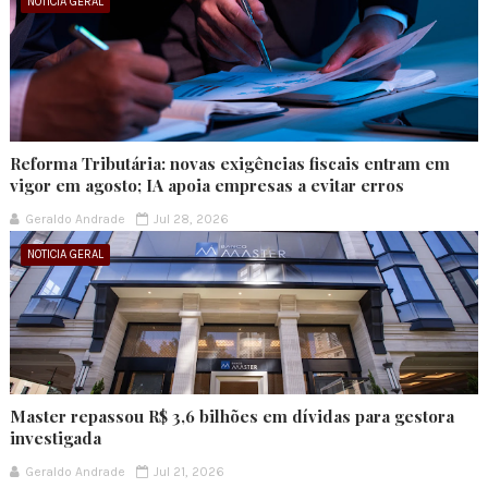
NOTICIA GERAL
Reforma Tributária: novas exigências fiscais entram em
vigor em agosto; IA apoia empresas a evitar erros
Geraldo Andrade
Jul 28, 2026
NOTICIA GERAL
Master repassou R$ 3,6 bilhões em dívidas para gestora
investigada
Geraldo Andrade
Jul 21, 2026