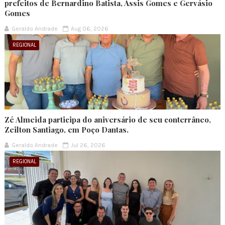
prefeitos de Bernardino Batista, Assis Gomes e Gervásio
Gomes
Geraldo Andrade
Aug 06, 2026
REGIONAL
Zé Almeida participa do aniversário de seu conterrâneo,
Zeilton Santiago, em Poço Dantas.
Geraldo Andrade
Jul 26, 2026
REGIONAL